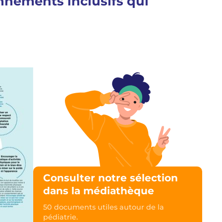
onnements inclusifs qui
Consulter notre sélection
dans la médiathèque
50 documents utiles autour de la
pédiatrie.