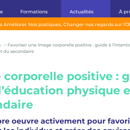
ue
Formations
Actualités
À pr
ils Améliorer Nos pratiques,
Changer nos regards sur l'O
s
Favoriser une image corporelle positive : guide à l’intent
et du secondaire
corporelle positive : g
d’éducation physique e
ndaire
bre oeuvre activement pour favor