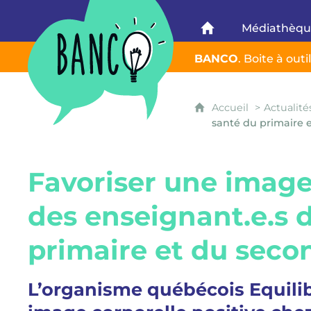
Banco
Médiathèq
Banco
BANCO
. Boite à out
Accueil
Actualité
santé du primaire 
Favoriser une image 
des enseignant.e.s 
primaire et du seco
L’organisme québécois Equili